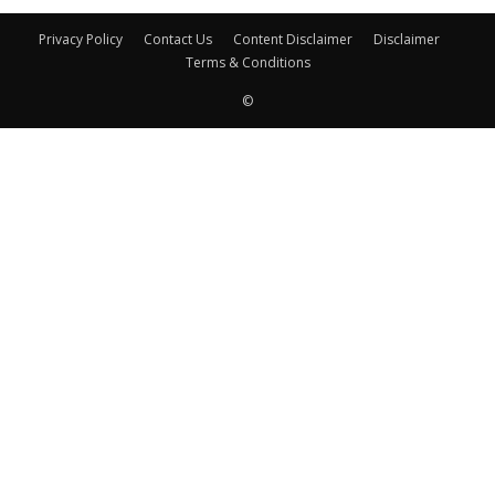
Privacy Policy
Contact Us
Content Disclaimer
Disclaimer
Terms & Conditions
©