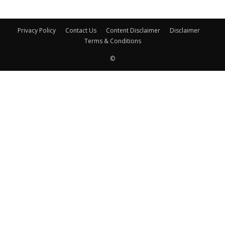
Privacy Policy
Contact Us
Content Disclaimer
Disclaimer
Terms & Conditions
©