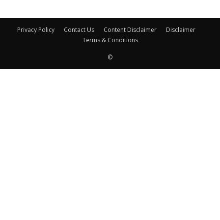
Privacy Policy
Contact Us
Content Disclaimer
Disclaimer
Terms & Conditions
©