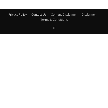
Privacy Policy
Contact Us
Content Disclaimer
Disclaimer
Terms & Conditions
©