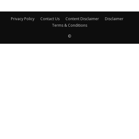
Privacy Policy
Contact Us
Content Disclaimer
Disclaimer
Terms & Conditions
©