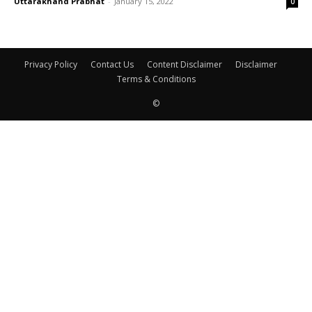
Uttarakhand Prabhat
-
January 15, 2022
0
Privacy Policy
Contact Us
Content Disclaimer
Disclaimer
Terms & Conditions
©