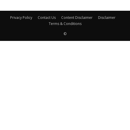
Privacy Policy
Contact Us
Content Disclaimer
Disclaimer
Terms & Conditions
©