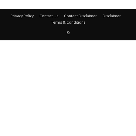
Privacy Policy
Contact Us
Content Disclaimer
Disclaimer
Terms & Conditions
©