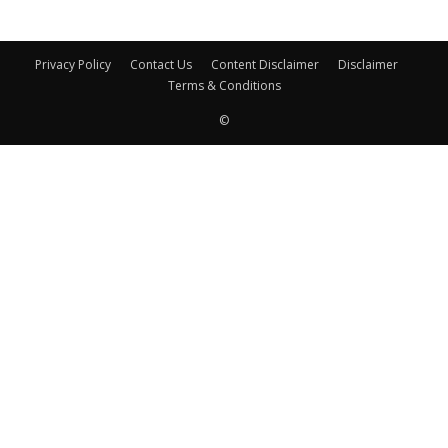
Privacy Policy
Contact Us
Content Disclaimer
Disclaimer
Terms & Conditions
©