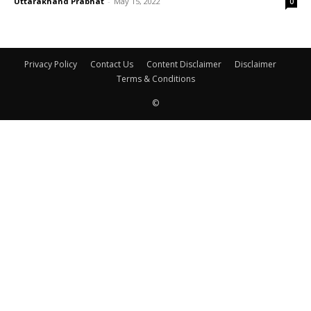
Uttarakhand Prabhat
-
May 15, 2022
0
Privacy Policy
Contact Us
Content Disclaimer
Disclaimer
Terms & Conditions
©