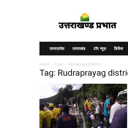
Uttarakhand
Prabhat
उत्तरप्रदेश
उत्तराखंड
टॉप न्यूज़
डिफेंस
Home
Tags
Rudraprayag district
Tag: Rudraprayag distri