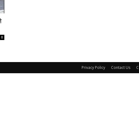
े
0
Privacy Policy
Contact Us
C