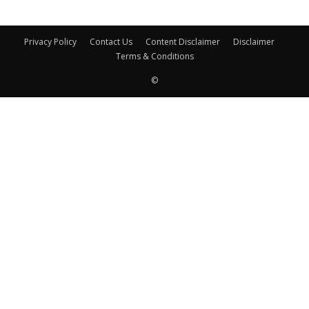
Privacy Policy
Contact Us
Content Disclaimer
Disclaimer
Terms & Conditions
©