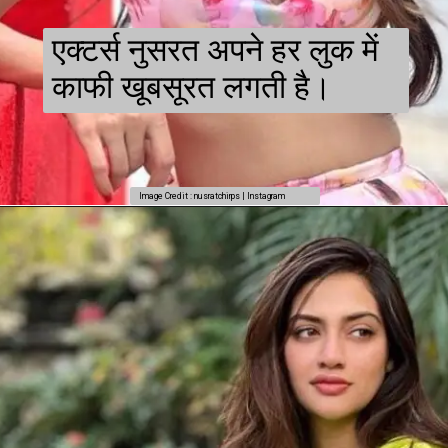
एक्टर्स नुसरत अपने हर लुक में
काफी खूबसूरत लगती है।
Image Credit : nusratchirps | Instagram