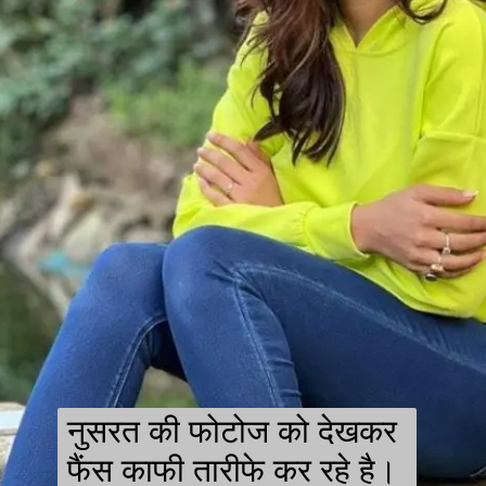
नुसरत की फोटोज को देखकर
फैंस काफी तारीफे कर रहे है।