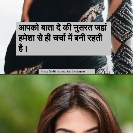
आपको बाता दे की नुसरत जहां
हमेशा से ही चर्चा में बनी रहती
है।
Image Credit : nusratchirps | Instagram