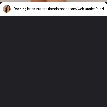
Opening
https://uttarakhandprabhat.com/web-stories/sizzling-look-of-urfi-javed-wearing-a-bra-goes-viral/