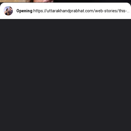
Opening
https://uttarakhandprabhat.com/web-stories/this-couple-was-seen-immersed-in-each-others-love/