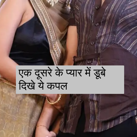
एक दूसरे के प्यार में डूबे
दिखे ये कपल