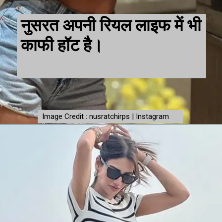
नुसरत अपनी रियल लाइफ में भी
काफी हॉट है।
Image Credit : nusratchirps | Instagram