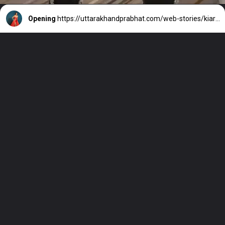
Opening
https://uttarakhandprabhat.com/web-stories/kiara-advanis-bold-look-goes-viral/