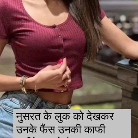
नुसरत के लुक को देखकर
उनके फैंस उनकी काफी