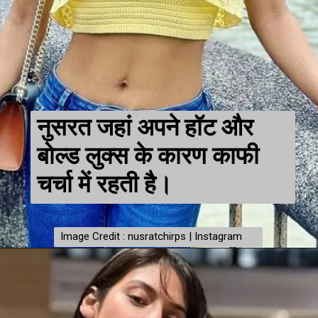
नुसरत जहां अपने हॉट और
बोल्ड लुक्स के कारण काफी
चर्चा में रहती है।
Image Credit : nusratchirps | Instagram