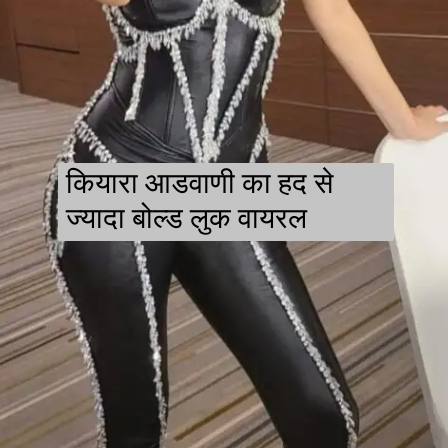
कियारा आडवाणी का हद से
ज्यादा बोल्ड लुक वायरल