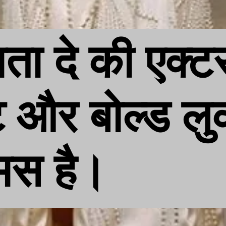
ा दे की एक्टर
 और बोल्ड लु
मस है।