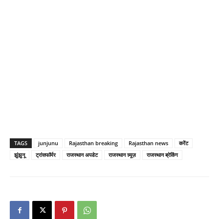
TAGS
junjunu
Rajasthan breaking
Rajasthan news
करेंट
झुंझुनू
ट्रांसफॉर्मर
राजस्थान अपडेट
राजस्थान न्न्यूज़
राजस्थान ब्रेकिंग