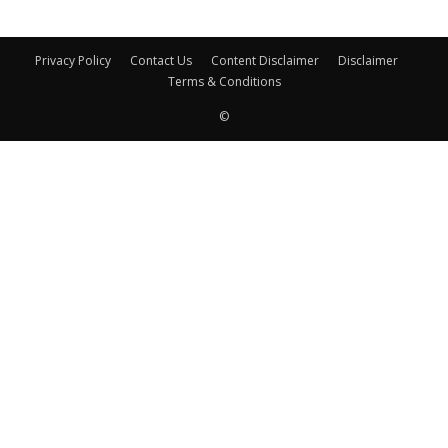
Privacy Policy
Contact Us
Content Disclaimer
Disclaimer
Terms & Conditions
©