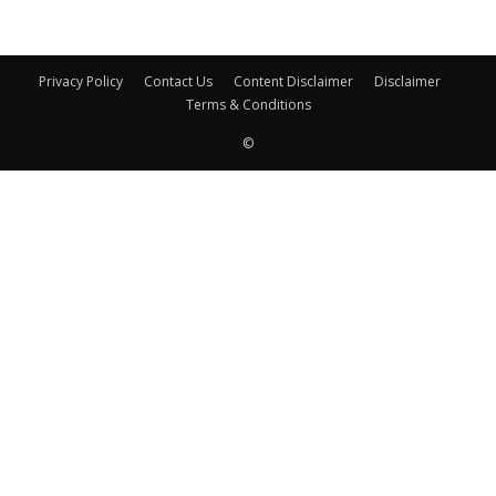
Privacy Policy
Contact Us
Content Disclaimer
Disclaimer
Terms & Conditions
©