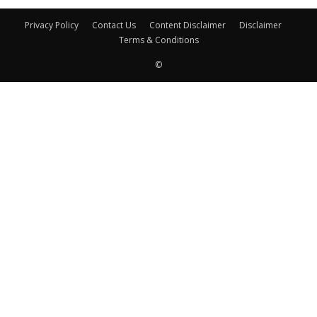
Privacy Policy
Contact Us
Content Disclaimer
Disclaimer
Terms & Conditions
©