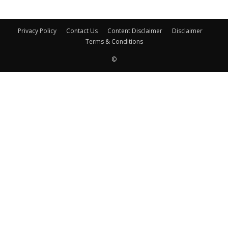
Privacy Policy
Contact Us
Content Disclaimer
Disclaimer
Terms & Conditions
©