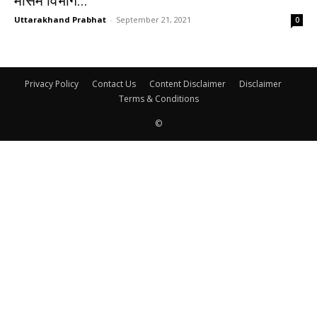
मौसम विभाग...
Uttarakhand Prabhat
-
September 21, 2021
0
Privacy Policy
Contact Us
Content Disclaimer
Disclaimer
Terms & Conditions
©