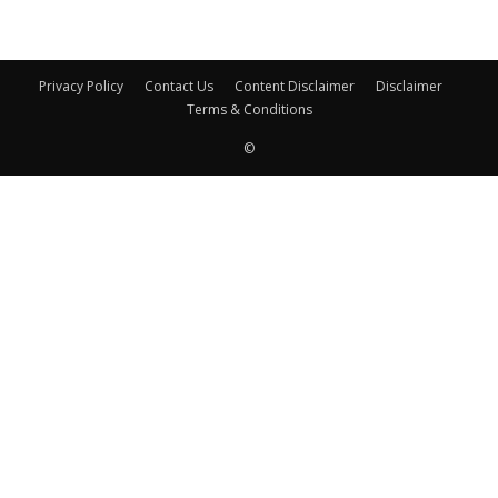
Privacy Policy
Contact Us
Content Disclaimer
Disclaimer
Terms & Conditions
©