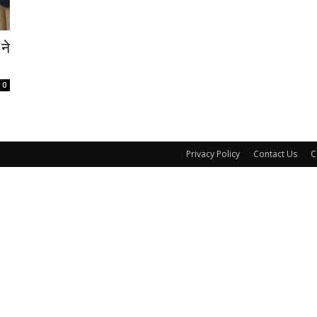
ने
0
Privacy Policy
Contact Us
C