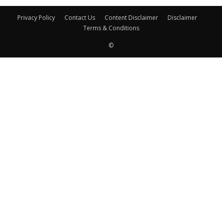
Privacy Policy
Contact Us
Content Disclaimer
Disclaimer
Terms & Conditions
©