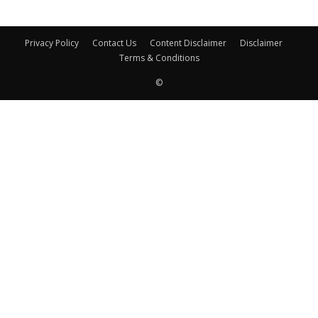
Privacy Policy
Contact Us
Content Disclaimer
Disclaimer
Terms & Conditions
©