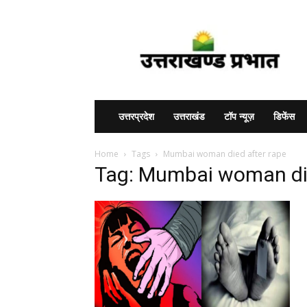
Uttarakhand
Prabhat
उत्तरप्रदेश
उत्तराखंड
टॉप न्यूज़
डिफेंस
Home
Tags
Mumbai woman died after rape
Tag: Mumbai woman die