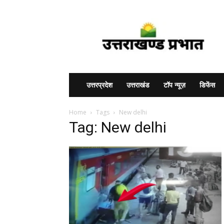
Uttarakhand
Prabhat
उत्तरप्रदेश
उत्तराखंड
टॉप न्यूज़
डिफेंस
Home
Tags
New delhi
Tag: New delhi