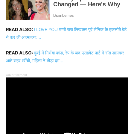
READ ALSO:
I LOVE YOU मम्मी पापा लिखकर पूर्व सैनिक के इकलौते बेटे
ने कर ली आत्महत्या….
READ ALSO:
मुंबई में निर्भया कांड, रेप के बाद प्राइवेट पार्ट में रॉड डालकर
आतें बाहर खींची, महिला ने तोड़ा दम…
Advertisement