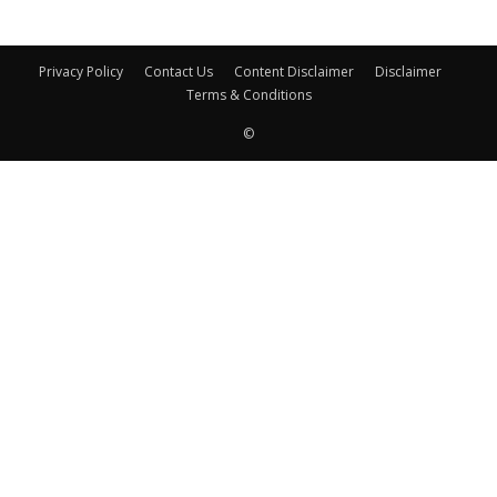
Privacy Policy
Contact Us
Content Disclaimer
Disclaimer
Terms & Conditions
©