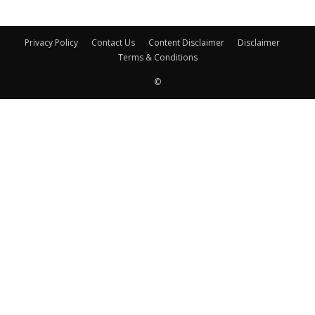
Privacy Policy
Contact Us
Content Disclaimer
Disclaimer
Terms & Conditions
©