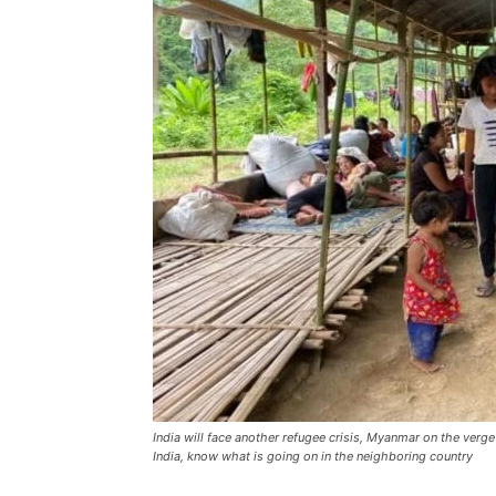
India will face another refugee crisis, Myanmar on the verge 
India, know what is going on in the neighboring country