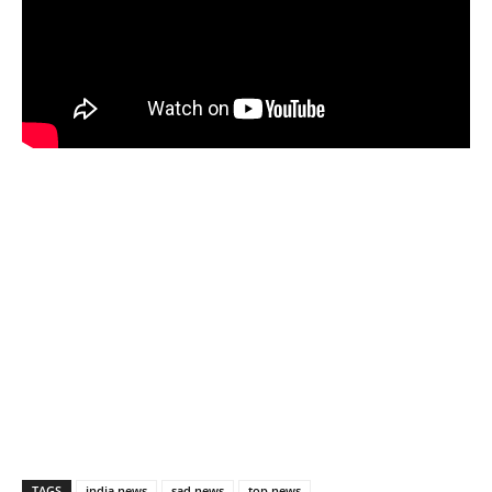
TAGS
india news
sad news
top news