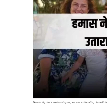
Hamas fighters are burning us, we are suffocating', Israeli 