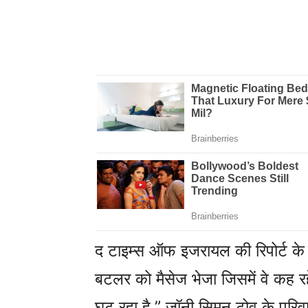
द टाइम्स ऑफ इजरायल की रिपोर्ट के
बटलर को मैसेज भेजा जिसमें वे कह रहे है
घुट रहा है.” जॉनी सिमन टोव के परिव