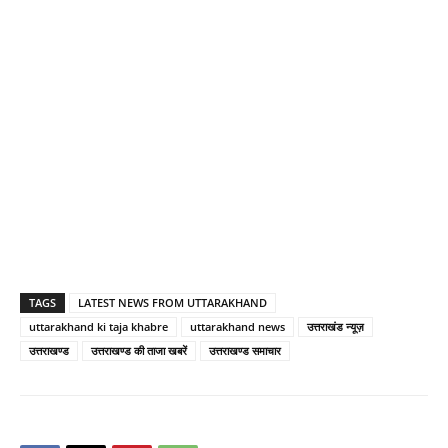
TAGS
LATEST NEWS FROM UTTARAKHAND
uttarakhand ki taja khabre
uttarakhand news
उत्तराखंड न्यूज़
उत्तराखण्ड
उत्तराखण्ड की ताजा खबरें
उत्तराखण्ड समाचार