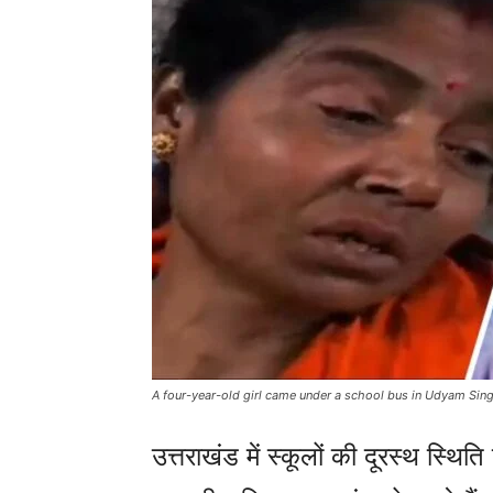
A four-year-old girl came under a school bus in Udyam Sin
उत्तराखंड में स्कूलों की दूरस्थ स्थ