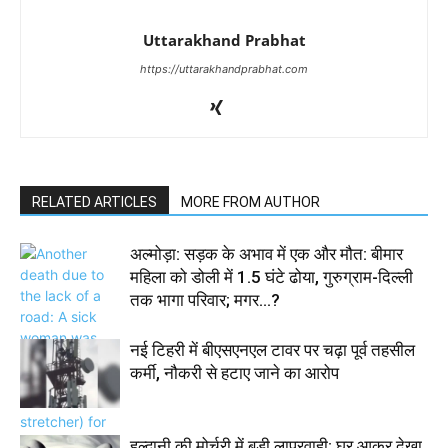
Uttarakhand Prabhat
https://uttarakhandprabhat.com
RELATED ARTICLES
MORE FROM AUTHOR
अल्मोड़ा: सड़क के अभाव में एक और मौत: बीमार
महिला को डोली में 1.5 घंटे ढोया, गुरुग्राम-दिल्ली
तक भागा परिवार; मगर…?
नई टिहरी में बीएसएनएल टावर पर चढ़ा पूर्व तहसील
कर्मी, नौकरी से हटाए जाने का आरोप
हल्द्वानी की मोर्चरी में बड़ी लापरवाही: घर आकर देखा