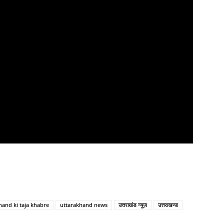
hand ki taja khabre
uttarakhand news
उत्तराखंड न्यूज़
उत्तराखण्ड