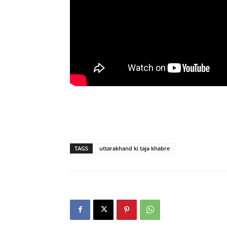
TAGS
uttarakhand ki taja khabre