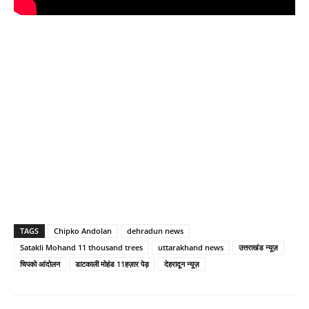
TAGS
Chipko Andolan
dehradun news
Satakli Mohand 11 thousand trees
uttarakhand news
उत्तराखंड न्यूज़
चिपको आंदोलन
डाटकाली मोहंड 11हज़ार पेड़
देहरादून न्यूज़