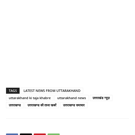
TAGS
LATEST NEWS FROM UTTARAKHAND
uttarakhand ki taja khabre
uttarakhand news
उत्तराखंड न्यूज़
उत्तराखण्ड
उत्तराखण्ड की ताजा खबरें
उत्तराखण्ड समाचार