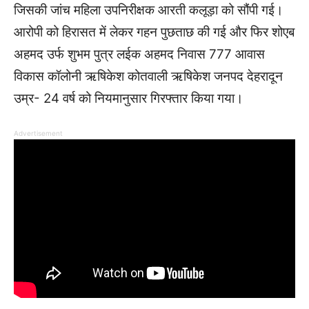
जिसकी जांच महिला उपनिरीक्षक आरती कलूड़ा को सौंपी गई।
आरोपी को हिरासत में लेकर गहन पुछताछ की गई और फिर शोएब
अहमद उर्फ शुभम पुत्र लईक अहमद निवास 777 आवास
विकास कॉलोनी ऋषिकेश कोतवाली ऋषिकेश जनपद देहरादून
उम्र- 24 वर्ष को नियमानुसार गिरफ्तार किया गया।
Advertisement