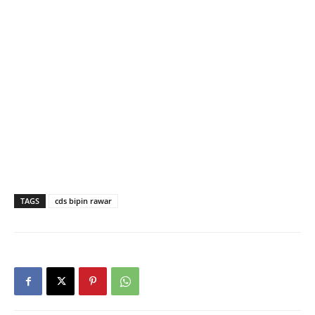
TAGS
cds bipin rawar