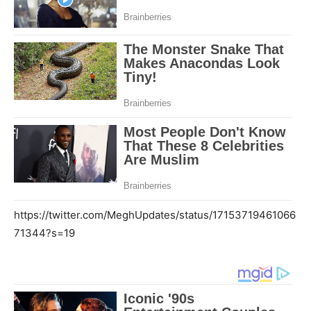
https://twitter.com/MeghUpdates/status/17153719461066
71344?s=19