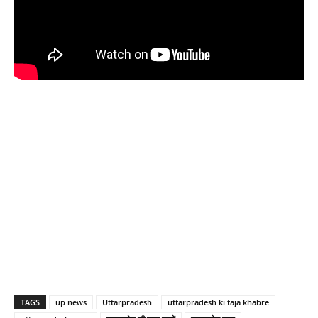
TAGS
up news
Uttarpradesh
uttarpradesh ki taja khabre